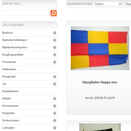
SÖK ARTIKEL
SORTERA EFTER:
VÄLJ KATEGORI
Badrum
Batterier/el/lampor
Bijotterier/smycken
Engångsartiklar
Fotoramar
Halloween
Husgeråd
Djurgården flagga stor
Jul
Kapitalvaror
Art.Nr: [2939] FL110G
Kläder
Konstväxter
Korg/dek
Krukor/vaser
Leksaker