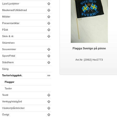
Ljus/Ljuslyktor
Maskerad/Utklädnad
Möbler
Presentartiklar
Påsk
Skriv & rit
Skämt/sex
Flagga Sverige på pinne
Souvernirer
Sport/Fritid
Art.Nr: [2992] Hor2773
Städ/kem
Säng
Tavlor/väggdek.
Flaggor
Tavlor
Textil
Verktyg/trädgård
Väskor/plånböcker
Övrigt