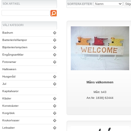
SÖK ARTIKEL
SORTERA EFTER:
VÄLJ KATEGORI
Badrum
Batterier/el/lampor
Bijotterier/smycken
Engångsartiklar
Fotoramar
Halloween
Husgeråd
Måns välkommen
Jul
Kapitalvaror
Mått: b43
Art.Nr: 1838] 62444
Kläder
Konstväxter
Korg/dek
Krukor/vaser
Leksaker