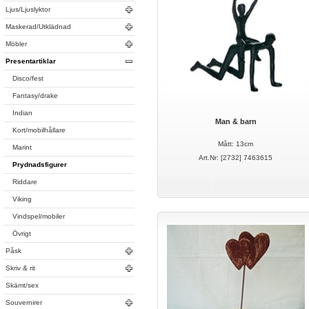
Ljus/Ljuslyktor
Maskerad/Utklädnad
Möbler
Presentartiklar
Disco/fest
Fantasy/drake
Indian
Man & barn
Kort/mobilhållare
Mått: 13cm
Marint
Art.Nr: [2732] 7463615
Prydnadsfigurer
Riddare
Viking
Vindspel/mobiler
Övrigt
Påsk
Skriv & rit
Skämt/sex
Souvernirer