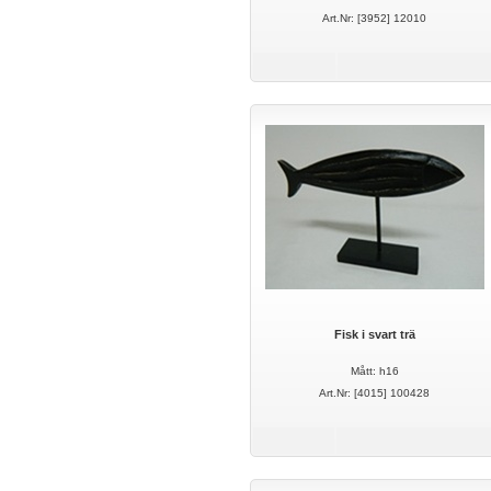
Art.Nr: [3952] 12010
Fisk i svart trä
Mått: h16
Art.Nr: [4015] 100428