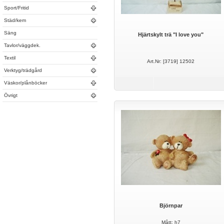
Sport/Fritid
Städ/kem
Säng
Hjärtskylt trä "I love you"
Tavlor/väggdek.
Textil
Art.Nr: [3719] 12502
Verktyg/trädgård
Väskor/plånböcker
Övrigt
Björnpar
Mått: h7