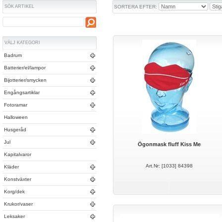
SÖK ARTIKEL
SORTERA EFTER:
VÄLJ KATEGORI
Badrum
Batterier/el/lampor
Bijotterier/smycken
Engångsartiklar
Fotoramar
Halloween
Husgeråd
Jul
Ögonmask fluff Kiss Me
Kapitalvaror
Art.Nr: [1033] 84398
Kläder
Konstväxter
Korg/dek
Krukor/vaser
Leksaker