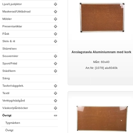
Ljus/Ljuslyktor
Maskerad/Utklädnad
Möbler
Presentartiklar
Påsk
Skriv & rit
Skämt/sex
Anslagstavla Aluminiumram med kork
Souvernirer
Mått: 60x40
Sport/Fritid
Art.Nr: [1078] alu6040k
Städ/kem
Säng
Tavlor/väggdek.
Textil
Verktyg/trädgård
Väskor/plånböcker
Övrigt
Tygmärken
Övrigt