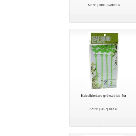
Art.Nr: [1088] trä9060k
Kabelbindare gröna blad 4st
Art.Nr: [1107] 84611