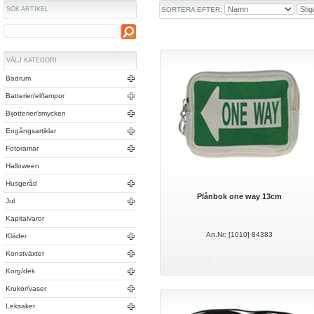
SÖK ARTIKEL
SORTERA EFTER:
VÄLJ KATEGORI
Badrum
Batterier/el/lampor
Bijotterier/smycken
Engångsartiklar
Fotoramar
Halloween
Husgeråd
Plånbok one way 13cm
Jul
Kapitalvaror
Art.Nr: [1010] 84383
Kläder
Konstväxter
Korg/dek
Krukor/vaser
Leksaker