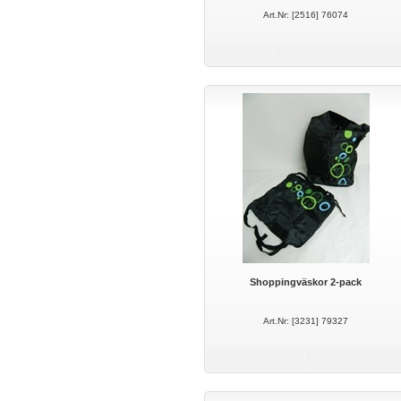
Art.Nr: [2516] 76074
Shoppingväskor 2-pack
Art.Nr: [3231] 79327