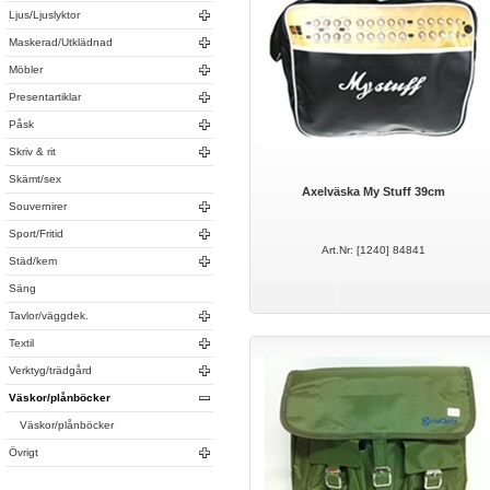
Ljus/Ljuslyktor
Maskerad/Utklädnad
Möbler
Presentartiklar
Påsk
Skriv & rit
Skämt/sex
Axelväska My Stuff 39cm
Souvernirer
Sport/Fritid
Art.Nr: [1240] 84841
Städ/kem
Säng
Tavlor/väggdek.
Textil
Verktyg/trädgård
Väskor/plånböcker
Väskor/plånböcker
Övrigt