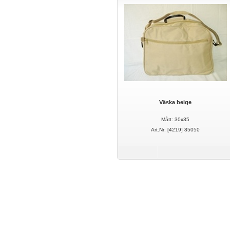
Väska beige
Mått: 30x35
Art.Nr: [4219] 85050