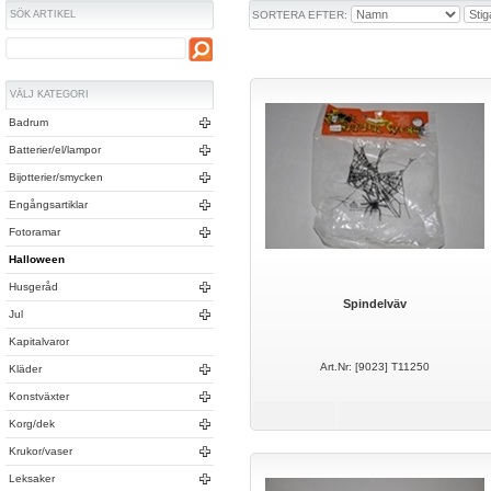
SÖK ARTIKEL
SORTERA EFTER:
VÄLJ KATEGORI
Badrum
Batterier/el/lampor
Bijotterier/smycken
Engångsartiklar
Fotoramar
Halloween
Husgeråd
Spindelväv
Jul
Kapitalvaror
Art.Nr: [9023] T11250
Kläder
Konstväxter
Korg/dek
Krukor/vaser
Leksaker