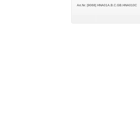
Art.Nr: [9068] HNA01A.B.C.GB.HNA010C