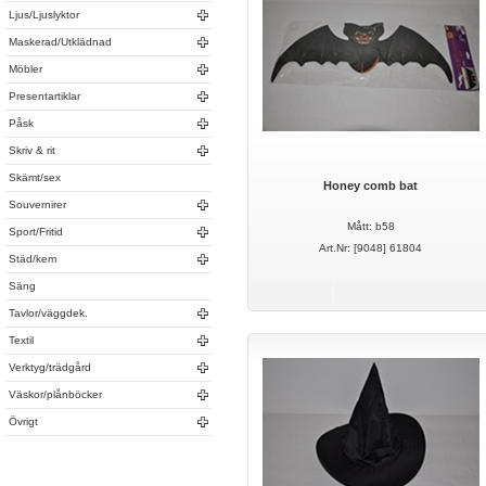
Ljus/Ljuslyktor
Maskerad/Utklädnad
Möbler
Presentartiklar
Påsk
Skriv & rit
Skämt/sex
Honey comb bat
Souvernirer
Mått: b58
Sport/Fritid
Art.Nr: [9048] 61804
Städ/kem
Säng
Tavlor/väggdek.
Textil
Verktyg/trädgård
Väskor/plånböcker
Övrigt