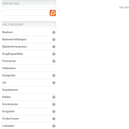
SÖK ARTIKEL
Det fin
VÄLJ KATEGORI
Badrum
Batterier/el/lampor
Bijotterier/smycken
Engångsartiklar
Fotoramar
Halloween
Husgeråd
Jul
Kapitalvaror
Kläder
Konstväxter
Korg/dek
Krukor/vaser
Leksaker