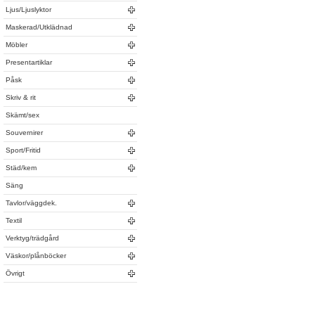
Ljus/Ljuslyktor
Maskerad/Utklädnad
Möbler
Presentartiklar
Påsk
Skriv & rit
Skämt/sex
Souvernirer
Sport/Fritid
Städ/kem
Säng
Tavlor/väggdek.
Textil
Verktyg/trädgård
Väskor/plånböcker
Övrigt