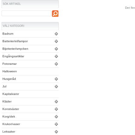
SÖK ARTIKEL
Det fin
VÄLJ KATEGORI
Badrum
Batterier/el/lampor
Bijotterier/smycken
Engångsartiklar
Fotoramar
Halloween
Husgeråd
Jul
Kapitalvaror
Kläder
Konstväxter
Korg/dek
Krukor/vaser
Leksaker