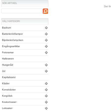
SÖK ARTIKEL
Det fi
VÄLJ KATEGORI
Badrum
Batterier/el/lampor
Bijotterier/smycken
Engångsartiklar
Fotoramar
Halloween
Husgeråd
Jul
Kapitalvaror
Kläder
Konstväxter
Korg/dek
Krukor/vaser
Leksaker