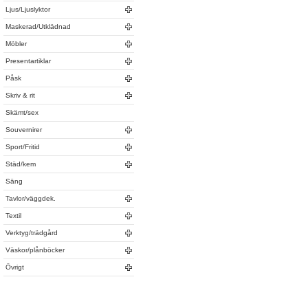
Ljus/Ljuslyktor
Maskerad/Utklädnad
Möbler
Presentartiklar
Påsk
Skriv & rit
Skämt/sex
Souvernirer
Sport/Fritid
Städ/kem
Säng
Tavlor/väggdek.
Textil
Verktyg/trädgård
Väskor/plånböcker
Övrigt