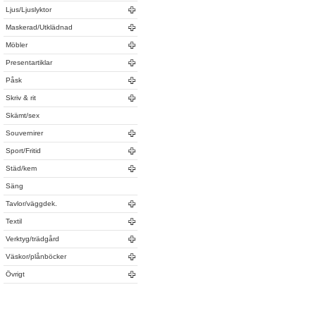
Ljus/Ljuslyktor
Maskerad/Utklädnad
Möbler
Presentartiklar
Påsk
Skriv & rit
Skämt/sex
Souvernirer
Sport/Fritid
Städ/kem
Säng
Tavlor/väggdek.
Textil
Verktyg/trädgård
Väskor/plånböcker
Övrigt