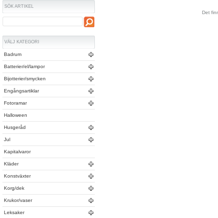
SÖK ARTIKEL
Det fin
VÄLJ KATEGORI
Badrum
Batterier/el/lampor
Bijotterier/smycken
Engångsartiklar
Fotoramar
Halloween
Husgeråd
Jul
Kapitalvaror
Kläder
Konstväxter
Korg/dek
Krukor/vaser
Leksaker